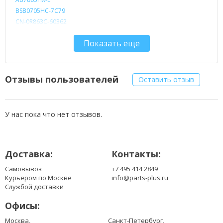
BSB0705HC-7C79
CN-0R863C-60362
CN-0R863C-72744
Показать еще
DC280003L00
DC280003SD0
DC280003SF0
DC280005HS0
Отзывы пользователей
Оставить отзыв
DC280005HS9
DFS531205M30T-F6G3
DFS531205M30T-F7S2
У нас пока что нет отзывов.
DFS531205M30T-F761
Доставка:
Контакты:
Самовывоз
+7 495 414 2849
Курьером по Москве
info@parts-plus.ru
Службой доставки
Офисы:
Москва,
Санкт-Петербург,