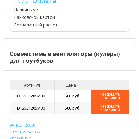
Оплата
Наличными
Банковской картой
Безналичный расчет
Совместимые вентиляторы (кулеры)
для ноутбуков
Артикул
Цена
Уведомить
DFS531205M30T
500 руб.
о наличии
Уведомить
DFS531205M30T
500 руб.
о наличии
9AH-5512-A00
13.V1.B2774.F.GN
AB7805HX-E