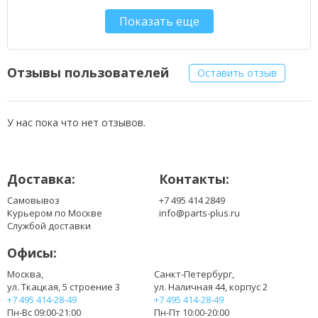
60.4BU71.002
Показать еще
60.4BU98.001
60.4BX06.002
60.4BX07.002
60.4GH05.001
Отзывы пользователей
Оставить отзыв
60.4GH06.001
60.4GH07.001
60.WJ101.001
У нас пока что нет отзывов.
100309B
DFS541305LH0T-F9X8
DFS551305MC0T-F9G3
Доставка:
Контакты:
KSB0505HA-6M22
MG55100V1-Q080-S99
Самовывоз
+7 495 414 2849
MG60090V1-Q000-S99
Курьером по Москве
info@parts-plus.ru
MG60120V1-Q000-S99
Службой доставки
Офисы:
Москва,
Санкт-Петербург,
ул. Ткацкая, 5 строение 3
ул. Наличная 44, корпус 2
+7 495 414-28-49
+7 495 414-28-49
Пн-Вс 09:00-21:00
Пн-Пт 10:00-20:00