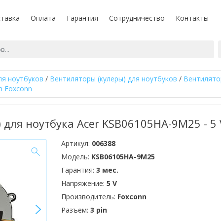
тавка
Оплата
Гарантия
Сотрудничество
Контакты
ля ноутбуков
/
Вентиляторы (кулеры) для ноутбуков
/
Вентилятор
in Foxconn
 для ноутбука Acer KSB06105HA-9M25 - 5 V 
Артикул:
006388
Модель:
KSB06105HA-9M25
Гарантия:
3 мес.
Напряжение:
5 V
Производитель:
Foxconn
>
Разъем:
3 pin