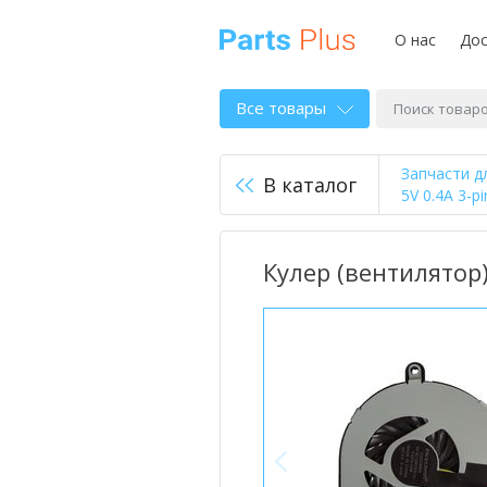
О нас
Дос
Все товары
Запчасти д
В каталог
5V 0.4A 3-p
Кулер (вентилятор)
<