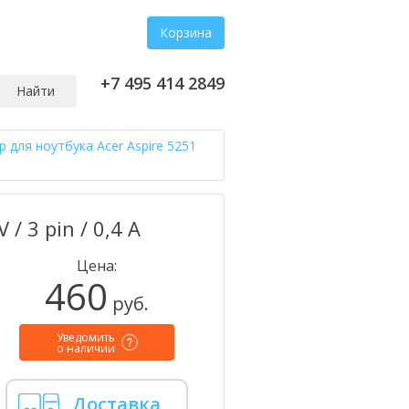
Корзина
+7 495 414 2849
Найти
 для ноутбука Acer Aspire 5251
/ 3 pin / 0,4 А
Цена:
460
руб.
Уведомить
о наличии
Доставка