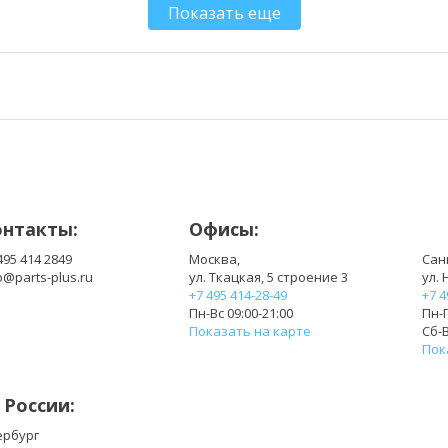
Показать еще
DC280009VD0
DC2800091D0
DC2800091S0
G75R05MS1AD
K000102880
K000111250
K000124160
KSB06105HA-9K1N
KSB06105HA-AC87
KSB06105HA-AL45
MF60090V1-B010-G99
MF60090V1-C060-G99
MF60120V1-B100-G99
MF60120V1-B100-S99
онтакты:
Офисы:
495 414 2849
Москва,
Сан
o@parts-plus.ru
ул. Ткацкая, 5 строение 3
ул. 
+7 495 414-28-49
+7 4
Пн-Вс 09:00-21:00
Пн-П
Показать на карте
Сб-В
Пок
 России:
ербург