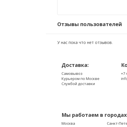
DC280008DN0
DC2800091N0
K000099250
Отзывы пользователей
K000121870
KSB06105HA-9M25
MF50060V1-C010-S99
У нас пока что нет отзывов.
MF60090V1-C270-G99
UDQFLZP05CCM
Доставка:
К
Самовывоз
+7 
Курьером по Москве
inf
Службой доставки
Мы работаем в городах
Москва
Санкт-Пет