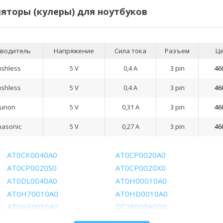
яторы (кулеры) для ноутбуков
водитель
Напряжение
Сила тока
Разъем
Ц
ushless
5 V
0,4 А
3 pin
46
ushless
5 V
0,4 А
3 pin
46
unon
5 V
0,31 А
3 pin
46
nasonic
5 V
0,27 А
3 pin
46
AT0CK0040A0
AT0CP0020A0
AT0CP0020S0
AT0CP0020X0
AT0DL0040A0
AT0H00010A0
AT0H70010A0
AT0HD0010A0
AT0HE0010A0
DC28000A0D0
DC280007US0
DC280008DD0