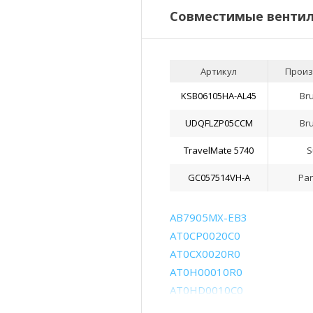
Совместимые вентил
Артикул
Произ
KSB06105HA-AL45
Br
UDQFLZP05CCM
Br
TravelMate 5740
S
GC057514VH-A
Pa
AB7905MX-EB3
AT0CP0020C0
AT0CX0020R0
AT0H00010R0
AT0HD0010C0
DC28000A0P0