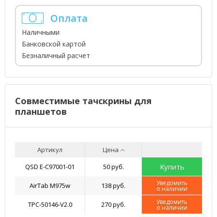
Оплата
Наличными
Банковской картой
Безналичный расчет
Совместимые тачскрины для
планшетов
Артикул
Цена
Купить
QSD E-C97001-01
50 руб.
Уведомить
AirTab M975w
138 руб.
о наличии
Уведомить
TPC-50146-V2.0
270 руб.
о наличии