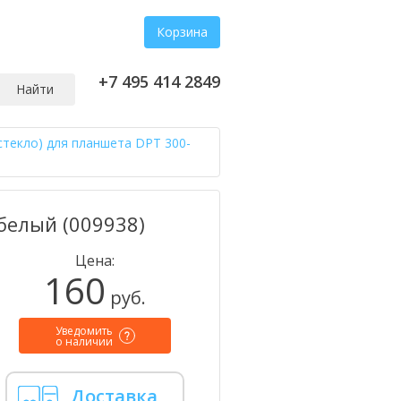
Корзина
+7 495 414 2849
Найти
стекло) для планшета DPT 300-
белый (009938)
Цена:
160
руб.
Уведомить
о наличии
Доставка