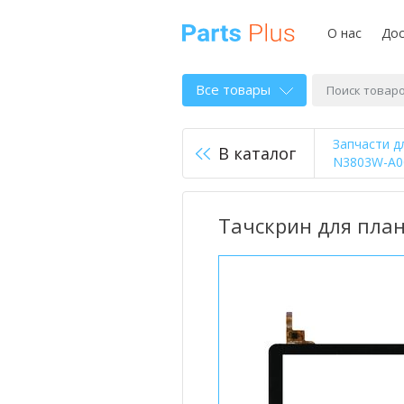
О нас
Дос
Все товары
Запчасти д
В каталог
N3803W-A00
Тачскрин для план