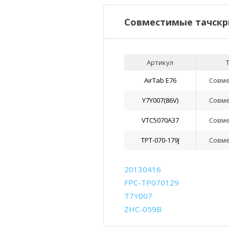
Совместимые тачскр
Артикул
AirTab E76
Совм
Y7Y007(86V)
Совм
VTC5070A37
Совм
TPT-070-179J
Совм
20130416
FPC-TP070129
T7Y007
ZHC-059B