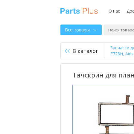
О нас
Дос
Все товары
Запчасти д
В каталог
F728H, Air
Тачскрин для план