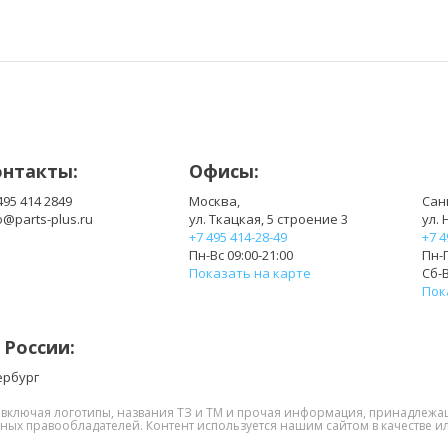
онтакты:
Офисы:
495 414 2849
Москва,
Сан
o@parts-plus.ru
ул. Ткацкая, 5 строение 3
ул. 
+7 495 414-28-49
+7 4
Пн-Вс 09:00-21:00
Пн-П
Показать на карте
Сб-В
Пок
 России:
ербург
, включая логотипы, названия ТЗ и ТМ и прочая информация, принадлежа
нных правообладателей. Контент используется нашим сайтом в качестве ил