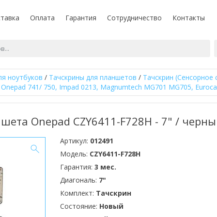
тавка
Оплата
Гарантия
Сотрудничество
Контакты
ля ноутбуков
/
Тачскрины для планшетов
/
Тачскрин (Сенсорное 
is Onepad 741/ 750, Impad 0213, Magnumtech MG701 MG705, Euroca
шета Onepad CZY6411-F728H - 7" / черны
Артикул:
012491
Модель:
CZY6411-F728H
Гарантия:
3 мес.
Диагональ:
7"
Комплект:
Тачскрин
Состояние:
Новый