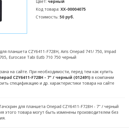
Цвет:
черный
Код товара:
XX-00004075
Стоимость:
50 руб.
для планшета CZY6411-F728H, Airis Onepad 741/ 750, Impad
5, Eurocase Tabi Eutb 710 750 черный
зана на сайте. При необходимости, перед тем как купить
pad CZY6411-F728H - 7" / черный (012491)
в компании
рить спецификацию и др. характеристики товара на сайте
Тачскрин для планшета Onepad CZY6411-F728H - 7" / черный
ция этого товара могут быть изменены производителем без
ия.