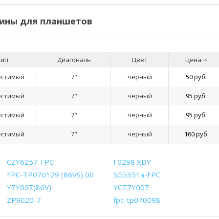
ины для планшетов
Тип
Диагональ
Цвет
Цена
естимый
7"
черный
50 руб.
естимый
7"
черный
95 руб.
естимый
7"
черный
95 руб.
естимый
7"
черный
160 руб.
CZY6257-FPC
F0298 XDY
FPC-TP070129 (86VS) 00
SG5351a-FPC
Y7Y007(86V)
YCT7Y007
ZP9020-7
fpc-tp070098