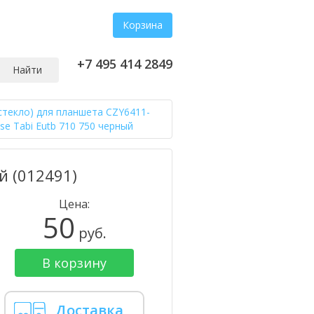
Корзина
+7 495 414 2849
Найти
стекло) для планшета CZY6411-
se Tabi Eutb 710 750 черный
й (012491)
Цена:
50
руб.
В корзину
Доставка