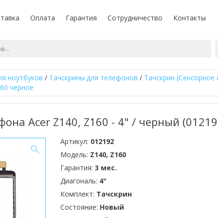
тавка
Оплата
Гарантия
Сотрудничество
Контакты
ля ноутбуков
/
Тачскрины для телефонов
/
Тачскрин (Сенсорное 
160 черное
она Acer Z140, Z160 - 4" / черный (01219
Артикул:
012192
Модель:
Z140, Z160
Гарантия:
3 мес.
Диагональ:
4"
Комплект:
Тачскрин
Состояние:
Новый