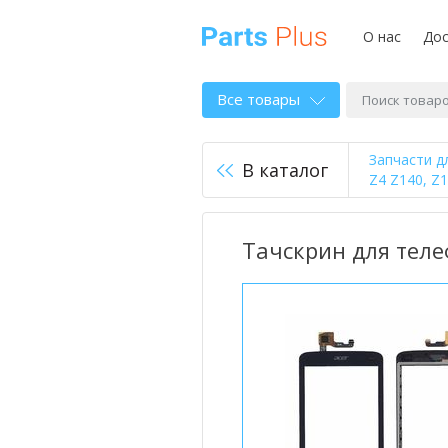
О нас
Дос
Все товары
Запчасти д
В каталог
Z4 Z140, Z
Тачскрин для телеф