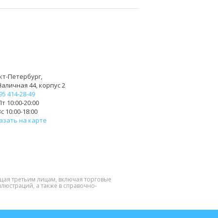
кт-Петербург,
Наличная 44, корпус 2
95 414-28-49
т 10:00-20:00
с 10:00-18:00
азать на карте
щая третьим лицам, включая торговые
люстраций, а также в справочно-