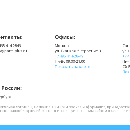
онтакты:
Офисы:
495 414 2849
Москва,
Сан
o@parts-plus.ru
ул. Ткацкая, 5 строение 3
ул. 
+7 495 414-28-49
+7 4
Пн-Вс 09:00-21:00
Пн-П
Показать на карте
Сб-В
Пок
 России:
ербург
, включая логотипы, названия ТЗ и ТМ и прочая информация, принадлежа
нных правообладателей. Контент используется нашим сайтом в качестве ил