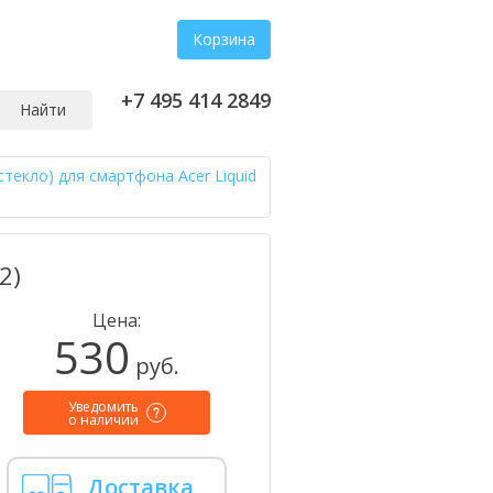
Корзина
+7 495 414 2849
Найти
стекло) для смартфона Acer Liquid
2)
Цена:
530
руб.
Уведомить
о наличии
Доставка