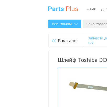
О нас
Дос
Все товары
Запчасти д
В каталог
Б/У
Шлейф Toshiba DC