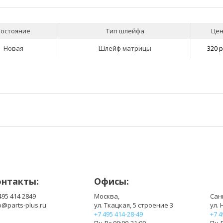
Состояние
Тип шлейфа
Це
Новая
Шлейф матрицы
320 р
онтакты:
Офисы:
495 414 2849
Москва,
Сан
o@parts-plus.ru
ул. Ткацкая, 5 строение 3
ул. 
+7 495 414-28-49
+7 4