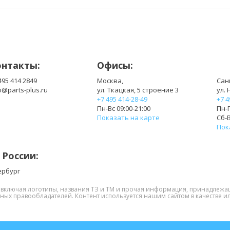
онтакты:
Офисы:
495 414 2849
Москва,
Сан
o@parts-plus.ru
ул. Ткацкая, 5 строение 3
ул. 
+7 495 414-28-49
+7 4
Пн-Вс 09:00-21:00
Пн-П
Показать на карте
Сб-В
Пок
 России:
ербург
, включая логотипы, названия ТЗ и ТМ и прочая информация, принадлежа
нных правообладателей. Контент используется нашим сайтом в качестве ил