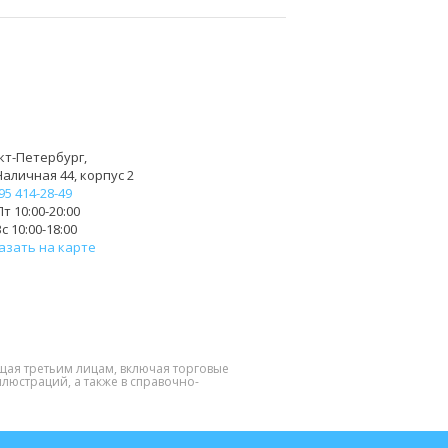
кт-Петербург,
Наличная 44, корпус 2
95 414-28-49
т 10:00-20:00
с 10:00-18:00
азать на карте
щая третьим лицам, включая торговые
люстраций, а также в справочно-