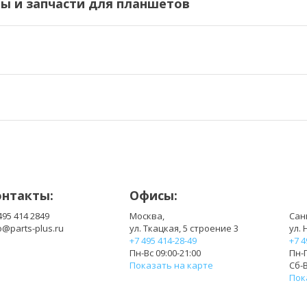
 и запчасти для планшетов
онтакты:
Офисы:
495 414 2849
Москва,
Сан
o@parts-plus.ru
ул. Ткацкая, 5 строение 3
ул. 
+7 495 414-28-49
+7 4
Пн-Вс 09:00-21:00
Пн-П
Показать на карте
Сб-В
Пок