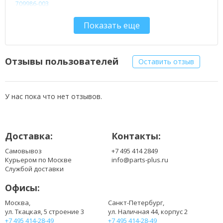
709986-003
709987-001
Показать еще
709987-002
709987-003
710413-001
710414-001
Отзывы пользователей
Оставить отзыв
ADP-90WH/D
HSTNN-CA13
HSTNN-DA13
У нас пока что нет отзывов.
HSTNN-LA13
PA-1900-32HE
PA-1900-34HE
Доставка:
Контакты:
Самовывоз
+7 495 414 2849
Курьером по Москве
info@parts-plus.ru
Службой доставки
Офисы:
Москва,
Санкт-Петербург,
ул. Ткацкая, 5 строение 3
ул. Наличная 44, корпус 2
+7 495 414-28-49
+7 495 414-28-49