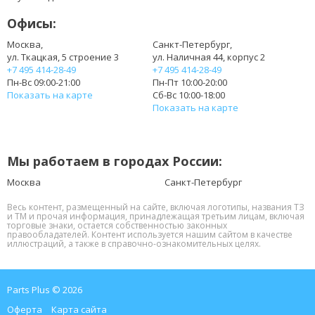
LN-A0403A3C
Офисы:
PA-1400-12
PA-1400-18HL
Москва,
Санкт-Петербург,
ул. Ткацкая, 5 строение 3
ул. Наличная 44, корпус 2
PA3922E-1AC
+7 495 414-28-49
+7 495 414-28-49
TA401905525
Пн-Вс 09:00-21:00
Пн-Пт 10:00-20:00
VB-075047
Показать на карте
Сб-Вс 10:00-18:00
Показать на карте
Мы работаем в городах России:
Москва
Санкт-Петербург
Весь контент, размещенный на сайте, включая логотипы, названия ТЗ
и ТМ и прочая информация, принадлежащая третьим лицам, включая
торговые знаки, остается собственностью законных
правообладателей. Контент используется нашим сайтом в качестве
иллюстраций, а также в справочно-ознакомительных целях.
Parts Plus © 2026
Оферта
Карта сайта