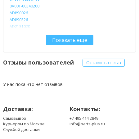
0A001-00340200
AD890026
AD890326
AD2131020
ADP-33AW
Показать еще
ADP-33AW/C
ADP-33AW/C C.C.:A
ADP-33AW C
ADP-33AW O
Отзывы пользователей
Оставить отзыв
AS3319040135FK
AS3319040135QC
DP-33AW/A
У нас пока что нет отзывов.
EXA1206CH
EXA1206EH
PA-1330-39
Доставка:
Контакты:
Самовывоз
+7 495 414 2849
Курьером по Москве
info@parts-plus.ru
Службой доставки