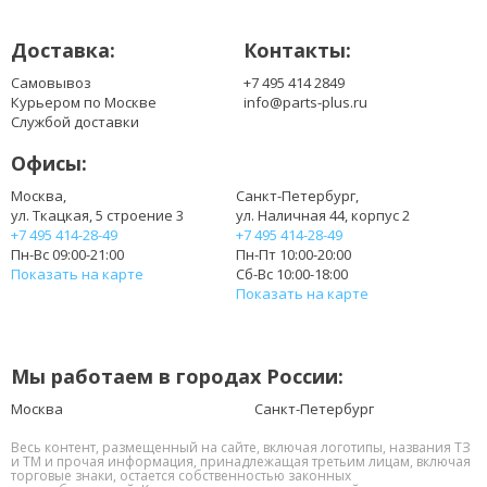
ADP-65MH/B
ADP-65MH/BA
Доставка:
Контакты:
ADP-65VH/B
ADP-65VH/F
Самовывоз
+7 495 414 2849
AP.0650A.001
Курьером по Москве
info@parts-plus.ru
AP.0650A.002
Службой доставки
AP.0650A.004
Офисы:
AP.0650A.005
AP.0650A.007
Москва,
Санкт-Петербург,
ул. Ткацкая, 5 строение 3
ул. Наличная 44, корпус 2
AP.0650A.010
+7 495 414-28-49
+7 495 414-28-49
AP.0650A.011
Пн-Вс 09:00-21:00
Пн-Пт 10:00-20:00
AP.0650A.012
Показать на карте
Сб-Вс 10:00-18:00
AP.0650A.013
Показать на карте
AP.0650A.014
AP.0650A.015
AP.0650A.016
Мы работаем в городах России:
AP.06501.003
AP.06501.005
Москва
Санкт-Петербург
AP.06501.006
Весь контент, размещенный на сайте, включая логотипы, названия ТЗ
AP.06501.007
и ТМ и прочая информация, принадлежащая третьим лицам, включая
торговые знаки, остается собственностью законных
AP.06501.009