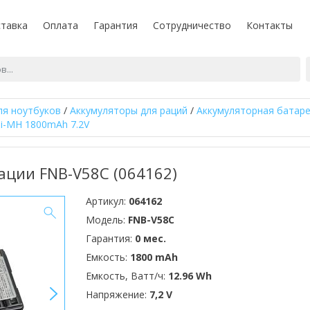
тавка
Оплата
Гарантия
Сотрудничество
Контакты
ля ноутбуков
/
Аккумуляторы для раций
/
Аккумуляторная батаре
Ni-MH 1800mAh 7.2V
ации FNB-V58C (064162)
Артикул:
064162
Модель:
FNB-V58C
Гарантия:
0 мес.
Емкость:
1800 mAh
Емкость, Ватт/ч:
12.96 Wh
>
Напряжение:
7,2 V