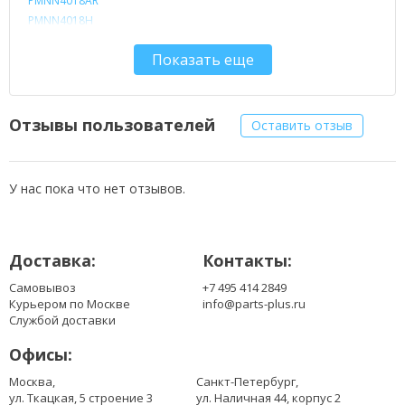
PMNN4018AR
PMNN4018H
PMNN4019
Показать еще
PMNN4019AR
PMNN4020
PMNN4021
PMNN4021AR
Отзывы пользователей
Оставить отзыв
PMNN4053
RB4017U.15M
У нас пока что нет отзывов.
Доставка:
Контакты:
Самовывоз
+7 495 414 2849
Курьером по Москве
info@parts-plus.ru
Службой доставки
Офисы:
Москва,
Санкт-Петербург,
ул. Ткацкая, 5 строение 3
ул. Наличная 44, корпус 2