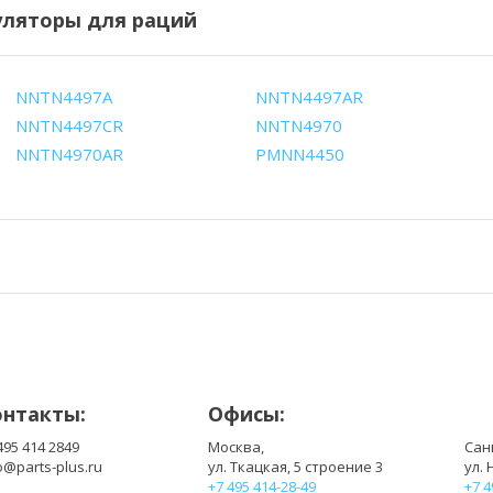
ляторы для раций
NNTN4497A
NNTN4497AR
NNTN4497CR
NNTN4970
NNTN4970AR
PMNN4450
онтакты:
Офисы:
495 414 2849
Москва,
Сан
o@parts-plus.ru
ул. Ткацкая, 5 строение 3
ул. 
+7 495 414-28-49
+7 4