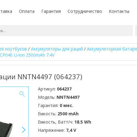
тавка
Оплата
Гарантия
Сотрудничество
Контакты
ля ноутбуков
/
Аккумуляторы для раций
/
Аккумуляторная батаре
P040 Li-ion 2500mAh 7.4V
рации NNTN4497 (064237)
Артикул:
064237
Модель:
NNTN4497
Гарантия:
0 мес.
Емкость:
2500 mAh
Емкость, Ватт/ч:
18.5 Wh
>
Напряжение:
7,4 V