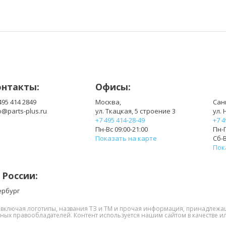
онтакты:
Офисы:
495 414 2849
Москва,
Сан
o@parts-plus.ru
ул. Ткацкая, 5 строение 3
ул. 
+7 495 414-28-49
+7 4
Пн-Вс 09:00-21:00
Пн-П
Показать на карте
Сб-В
Пок
 России:
ербург
, включая логотипы, названия ТЗ и ТМ и прочая информация, принадлежа
нных правообладателей. Контент используется нашим сайтом в качестве ил