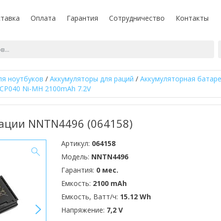
тавка
Оплата
Гарантия
Сотрудничество
Контакты
ля ноутбуков
/
Аккумуляторы для раций
/
Аккумуляторная батаре
CP040 Ni-MH 2100mAh 7.2V
рации NNTN4496 (064158)
Артикул:
064158
Модель:
NNTN4496
Гарантия:
0 мес.
Емкость:
2100 mAh
Емкость, Ватт/ч:
15.12 Wh
>
Напряжение:
7,2 V