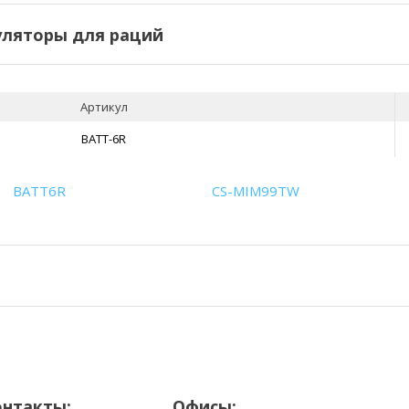
ляторы для раций
Артикул
BATT-6R
BATT6R
CS-MIM99TW
онтакты:
Офисы: