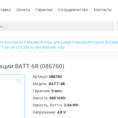
тавка
Оплата
Гарантия
Сотрудничество
Контакты
ля ноутбуков
/
Аккумуляторы для раций
/
Аккумуляторная батаре
TT-6R G6 LXT200 Ni-MH 800mAh 4.8V
ации BATT-6R (086760)
Артикул:
086760
Модель:
BATT-6R
Гарантия:
0 мес.
Емкость:
800 mAh
Емкость, Ватт/ч:
3.84 Wh
Напряжение:
4,8 V