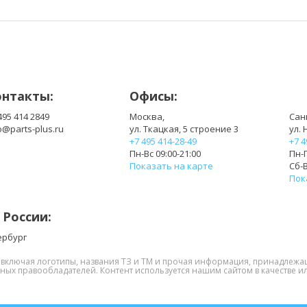
онтакты:
Офисы:
495 414 2849
Москва,
Сан
o@parts-plus.ru
ул. Ткацкая, 5 строение 3
ул. 
+7 495 414-28-49
+7 4
Пн-Вс 09:00-21:00
Пн-П
Показать на карте
Сб-В
Пок
 России:
ербург
, включая логотипы, названия ТЗ и ТМ и прочая информация, принадлежа
нных правообладателей. Контент используется нашим сайтом в качестве ил