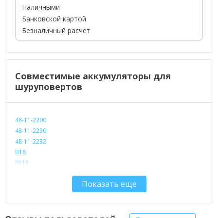
Наличными
Банковской картой
Безналичный расчет
Совместимые аккумуляторы для
шуруповертов
48-11-2200
48-11-2230
48-11-2232
B18
BF18
BX18
Показать еще
BXL18
BXS18
MX18
MXS18