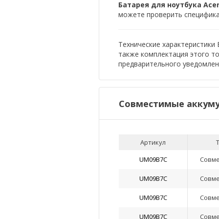
Батарея для ноутбука Acer 
можете проверить спецификац
Технические характеристики Б
также комплектация этого т
предварительного уведомлен
Совместимые аккуму
Артикул
UM09B7C
Совм
UM09B7C
Совм
UM09B7C
Совм
UM09B7C
Совм