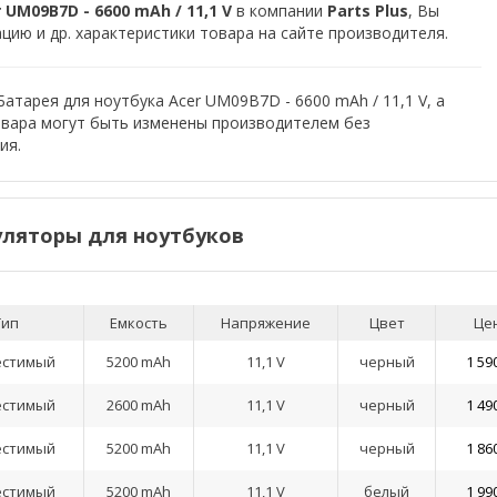
UM09B7D - 6600 mAh / 11,1 V
в компании
Parts Plus
, Вы
ию и др. характеристики товара на сайте производителя.
атарея для ноутбука Acer UM09B7D - 6600 mAh / 11,1 V, а
овара могут быть изменены производителем без
ия.
ляторы для ноутбуков
Тип
Емкость
Напряжение
Цвет
Це
естимый
5200 mAh
11,1 V
черный
1 59
естимый
2600 mAh
11,1 V
черный
1 49
естимый
5200 mAh
11,1 V
черный
1 86
естимый
5200 mAh
11,1 V
белый
1 99