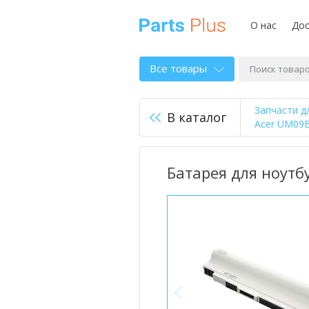
О нас
Дос
Все товары
Запчасти д
В каталог
Acer UM09B
Батарея для ноутбу
<