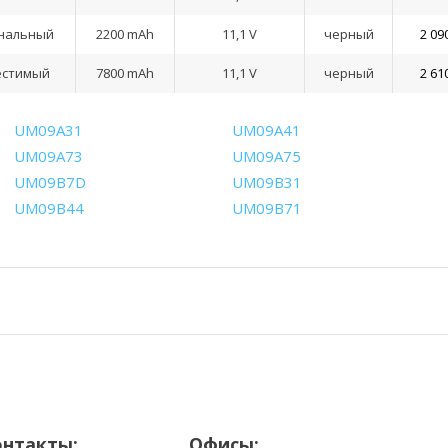
нальный
2200 mAh
11,1 V
черный
2 09
естимый
7800 mAh
11,1 V
черный
2 61
UM09A31
UM09A41
UM09A73
UM09A75
UM09B7D
UM09B31
UM09B44
UM09B71
онтакты:
Офисы: