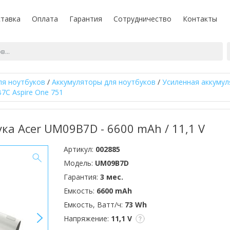
тавка
Оплата
Гарантия
Сотрудничество
Контакты
ля ноутбуков
/
Аккумуляторы для ноутбуков
/
Усиленная аккумул
7C Aspire One 751
ка Acer UM09B7D - 6600 mAh / 11,1 V
Артикул:
002885
Модель:
UM09B7D
Гарантия:
3 мес.
Емкость:
6600 mAh
Емкость, Ватт/ч:
73 Wh
>
Напряжение:
11,1 V