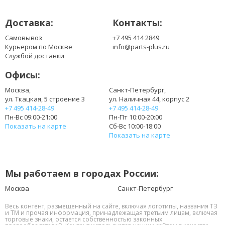
UM08B51
Доставка:
Контакты:
UM08B52
UM08B71
Самовывоз
+7 495 414 2849
UM08B72
Курьером по Москве
info@parts-plus.ru
UM08B73
Службой доставки
UM08B74
Офисы:
UM08B75
UMO8A31
Москва,
Санкт-Петербург,
ул. Ткацкая, 5 строение 3
ул. Наличная 44, корпус 2
+7 495 414-28-49
+7 495 414-28-49
Пн-Вс 09:00-21:00
Пн-Пт 10:00-20:00
Показать на карте
Сб-Вс 10:00-18:00
Показать на карте
Мы работаем в городах России:
Москва
Санкт-Петербург
Весь контент, размещенный на сайте, включая логотипы, названия ТЗ
и ТМ и прочая информация, принадлежащая третьим лицам, включая
торговые знаки, остается собственностью законных