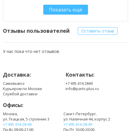
807612-141
Показать еще
807612-421
807612-831
807957-001
HS03031-CL
Отзывы пользователей
Оставить отзыв
HS04
HS04041-CL
HSTNN-DB7J
У нас пока что нет отзывов.
HSTNN-LB6V
Доставка:
Контакты:
Самовывоз
+7 495 414 2849
Курьером по Москве
info@parts-plus.ru
Службой доставки
Офисы:
Москва,
Санкт-Петербург,
ул. Ткацкая, 5 строение 3
ул. Наличная 44, корпус 2
+7 495 414-28-49
+7 495 414-28-49
Пн-Вс 09:00-21:00
Пн-Пт 10:00-20:00