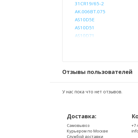
31CR19/65-2
AK.006BT.075
AS10D5E
AS10D51
AS10D71
AS10D81
BT.00405.013
BT.00603.117
BT.00604.049
Отзывы пользователей
BT.00605.072
BT.00607.126
CL1741B.806
У нас пока что нет отзывов.
Доставка:
К
Самовывоз
+7 
Курьером по Москве
inf
Службой доставки