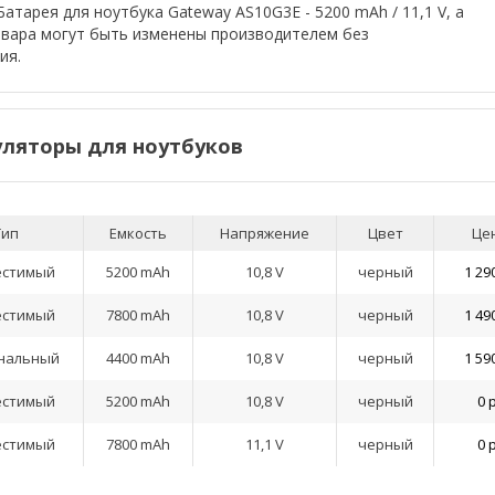
атарея для ноутбука Gateway AS10G3E - 5200 mAh / 11,1 V, а
овара могут быть изменены производителем без
ия.
ляторы для ноутбуков
Тип
Емкость
Напряжение
Цвет
Це
естимый
5200 mAh
10,8 V
черный
1 29
естимый
7800 mAh
10,8 V
черный
1 49
нальный
4400 mAh
10,8 V
черный
1 59
естимый
5200 mAh
10,8 V
черный
0 
естимый
7800 mAh
11,1 V
черный
0 