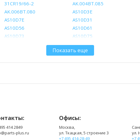
31CR19/66-2
AK.004BT.085
AK.006BT.080
AS10D3E
AS10D7E
AS10D31
AS10D56
AS10D61
AS10D73
AS10D75
AS10G3E
BT.00403.021
Показать еще
BT.0060G.001
BT.00603.111
BT.00603.124
BT.00603.129
BT.00605.062
BT.00605.065
BT.00606.008
BT.00607.125
BT.00607.127
BT.00607.130
LC.BTP0A.015
LC.BTP00.123
онтакты:
Офисы:
495 414 2849
Москва,
Сан
o@parts-plus.ru
ул. Ткацкая, 5 строение 3
ул. 
+7 495 414-28-49
+7 4