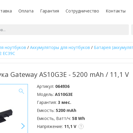
тавка
Оплата
Гарантия
Сотрудничество
Контакты
ля ноутбуков
/
Аккумуляторы для ноутбуков
/
Батарея (аккумуля
2 EC39C
ка Gateway AS10G3E - 5200 mAh / 11,1 V
Артикул:
064936
Модель:
AS10G3E
Гарантия:
3 мес.
Емкость:
5200 mAh
Емкость, Ватт/ч:
58 Wh
>
Напряжение:
11,1 V