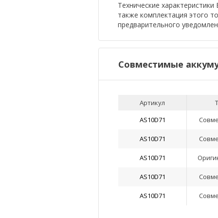
Технические характеристики Б
также комплектация этого т
предварительного уведомлен
Совместимые аккуму
Артикул
AS10D71
Совм
AS10D71
Совм
AS10D71
Ориги
AS10D71
Совм
AS10D71
Совм