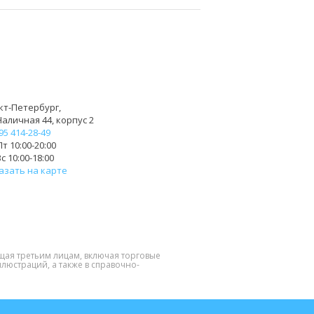
кт-Петербург,
Наличная 44, корпус 2
95 414-28-49
т 10:00-20:00
с 10:00-18:00
азать на карте
щая третьим лицам, включая торговые
люстраций, а также в справочно-