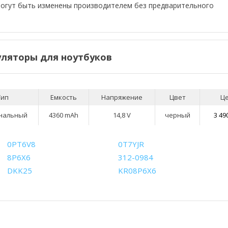
могут быть изменены производителем без предварительного
ляторы для ноутбуков
Тип
Емкость
Напряжение
Цвет
Ц
нальный
4360 mAh
14,8 V
черный
3 49
0PT6V8
0T7YJR
8P6X6
312-0984
DKK25
KR08P6X6