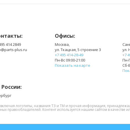
онтакты:
Офисы:
495 414 2849
Москва,
Сан
o@parts-plus.ru
ул. Ткацкая, 5 строение 3
ул. 
+7 495 414-28-49
+7 4
Пн-Вс 09:00-21:00
Пн-П
Показать на карте
Сб-В
Пок
 России:
ербург
, включая логотипы, названия ТЗ и ТМ и прочая информация, принадлежа
нных правообладателей. Контент используется нашим сайтом в качестве ил