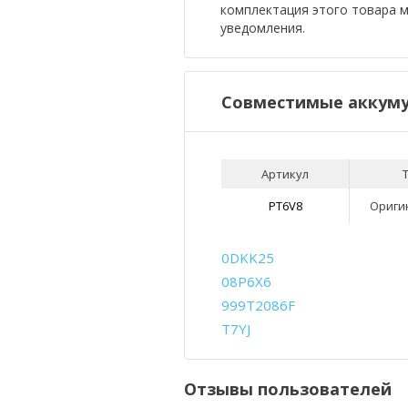
комплектация этого товара 
уведомления.
Совместимые аккуму
Артикул
PT6V8
Ориги
0DKK25
08P6X6
999T2086F
T7YJ
Отзывы пользователей