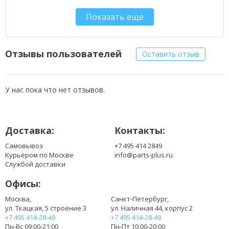
312-0984
Показать еще
999T2086F
DKK25
KR08P6X6
T7YJ
Отзывы пользователей
Оставить отзыв
У нас пока что нет отзывов.
Доставка:
Контакты:
Самовывоз
+7 495 414 2849
Курьером по Москве
info@parts-plus.ru
Службой доставки
Офисы:
Москва,
Санкт-Петербург,
ул. Ткацкая, 5 строение 3
ул. Наличная 44, корпус 2
+7 495 414-28-49
+7 495 414-28-49
Пн-Вс 09:00-21:00
Пн-Пт 10:00-20:00