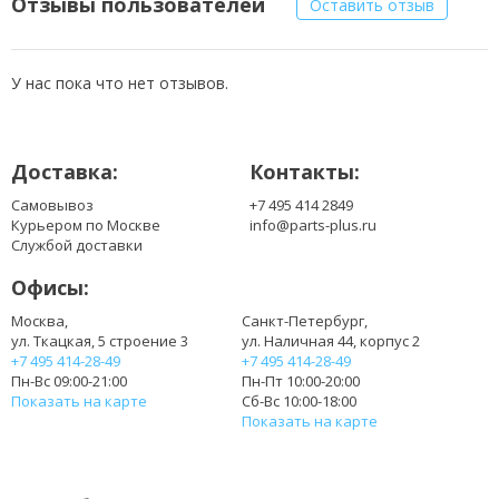
Отзывы пользователей
Оставить отзыв
H766N
H768N
J590M
У нас пока что нет отзывов.
J658N
K711N
K781
Доставка:
Контакты:
K916P
KIU10
Самовывоз
+7 495 414 2849
M456P
Курьером по Москве
info@parts-plus.ru
M457P
Службой доставки
N531P
Офисы:
N532P
N533P
Москва,
Санкт-Петербург,
ул. Ткацкая, 5 строение 3
ул. Наличная 44, корпус 2
+7 495 414-28-49
+7 495 414-28-49
Пн-Вс 09:00-21:00
Пн-Пт 10:00-20:00
Показать на карте
Сб-Вс 10:00-18:00
Показать на карте