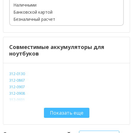
Наличными
Банковской картой
Безналичный расчет
Совместимые аккумуляторы для
ноутбуков
312-0130
312-0867
312-0907
312-0908
312-0931
312-0935
Показать еще
D597P
D830M
F143M
F144M