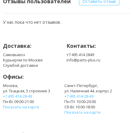
Отзывы пользователей
Оставить отзыв
01P255
1P255
4H636
У нас пока что нет отзывов.
04H636
06P147
6P147
Доставка:
Контакты:
312-0142
312-0229
Самовывоз
+7 495 414 2849
451-11039
Курьером по Москве
info@parts-plus.ru
451-11040
Службой доставки
F079N
Офисы:
G038N
J017N
Москва,
Санкт-Петербург,
ул. Ткацкая, 5 строение 3
ул. Наличная 44, корпус 2
J024N
+7 495 414-28-49
+7 495 414-28-49
N976R
Пн-Вс 09:00-21:00
Пн-Пт 10:00-20:00
P576R
Показать на карте
Сб-Вс 10:00-18:00
T795R
Показать на карте