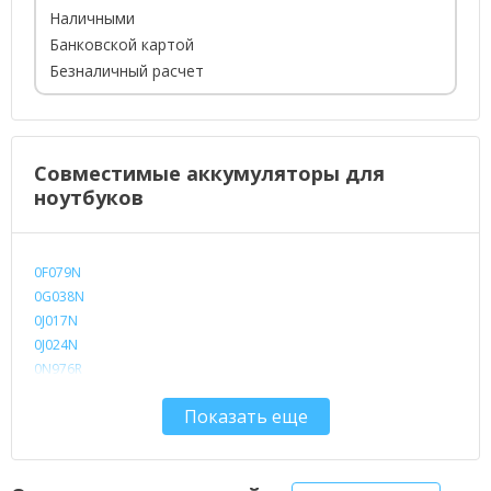
Наличными
Банковской картой
Безналичный расчет
Совместимые аккумуляторы для
ноутбуков
0F079N
0G038N
0J017N
0J024N
0N976R
0P576R
Показать еще
00R271
0R271
0T795R
0W355R