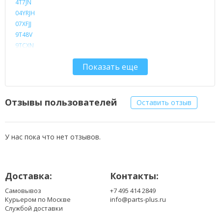
4T7JN
04YRJH
07XFJJ
9T48V
9TCXN
312-0233
Показать еще
312-0234
383CW
965Y7
DE15R-6
Отзывы пользователей
Оставить отзыв
FMHC10
J1KND
J4XDH
У нас пока что нет отзывов.
N4010
W7H3N
YXVK2
Доставка:
Контакты:
Самовывоз
+7 495 414 2849
Курьером по Москве
info@parts-plus.ru
Службой доставки