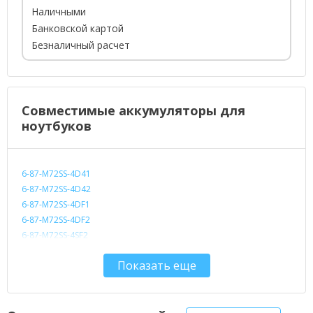
Наличными
Банковской картой
Безналичный расчет
Совместимые аккумуляторы для
ноутбуков
6-87-M72SS-4D41
6-87-M72SS-4D42
6-87-M72SS-4DF1
6-87-M72SS-4DF2
6-87-M72SS-4SF2
6-87-M720S-4CF
Показать еще
6-87-M720S-4M4
87-M72SS-4DF1
87-M72SS-4DF2
BAT-7350