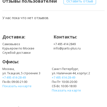
Отзывы пользователей
Оставить отзыв
BAT-M735T
M720-4
M720BAT-2,M720BAT-4
У нас пока что нет отзывов.
M720BAT-8
M720SBAT-2
M720SBAT-4
Доставка:
Контакты:
M720SBAT-8
Самовывоз
+7 495 414 2849
Курьером по Москве
info@parts-plus.ru
Службой доставки
Офисы:
Москва,
Санкт-Петербург,
ул. Ткацкая, 5 строение 3
ул. Наличная 44, корпус 2
+7 495 414-28-49
+7 495 414-28-49
Пн-Вс 09:00-21:00
Пн-Пт 10:00-20:00
Показать на карте
Сб-Вс 10:00-18:00
Показать на карте