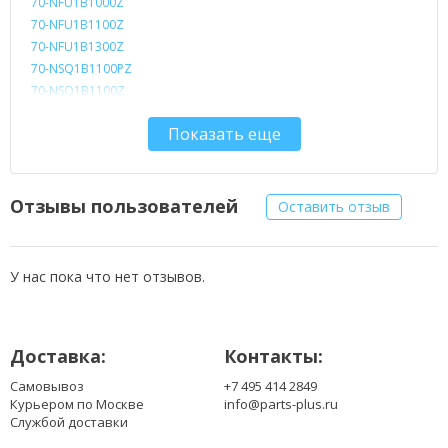
70-NFU1B1000Z
70-NFU1B1100Z
70-NFU1B1300Z
70-NSQ1B1100PZ
70-NSQ1B1100Z
70-NSQ1B1200PZ
Показать еще
70-NSQ1B1200Z
70-NU51B1000Z
70-NU51B2100PZ
70-NU51B2100Z
Отзывы пользователей
Оставить отзыв
90-NFU1B1000Y
A32-F70
A32-M70
У нас пока что нет отзывов.
A32-N70
A41-M70
A42-F70
Доставка:
Контакты:
A42-M70
A42-N70
Самовывоз
+7 495 414 2849
CS-AUF70NB
Курьером по Москве
info@parts-plus.ru
Службой доставки