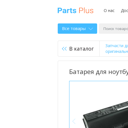
О нас
Дос
Все товары
Запчасти д
В каталог
оригиналь
Батарея для ноутбу
<