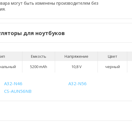
овара могут быть изменены производителем без
ия.
ляторы для ноутбуков
Тип
Емкость
Напряжение
Цвет
нальный
5200 mAh
10,8 V
черный
A32-N46
A32-N56
CS-AUN56NB