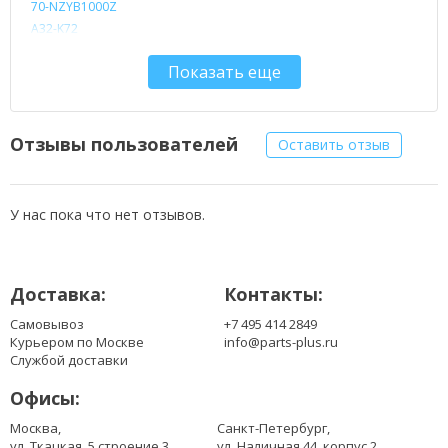
70-NZYB1000Z
A32-K72
A32-N71
Показать еще
A32-N73
K72L623
Отзывы пользователей
Оставить отзыв
У нас пока что нет отзывов.
Доставка:
Контакты:
Самовывоз
+7 495 414 2849
Курьером по Москве
info@parts-plus.ru
Службой доставки
Офисы:
Москва,
Санкт-Петербург,
ул. Ткацкая, 5 строение 3
ул. Наличная 44, корпус 2