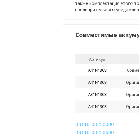
также комплектация этого т
предварительного уведомлен
Совместимые аккуму
Артикул
A41N1308
Совм
A41N1308
Ориги
A31N1308
Ориги
A41N1308
Ориги
0B110-00250000
0B110-00250600