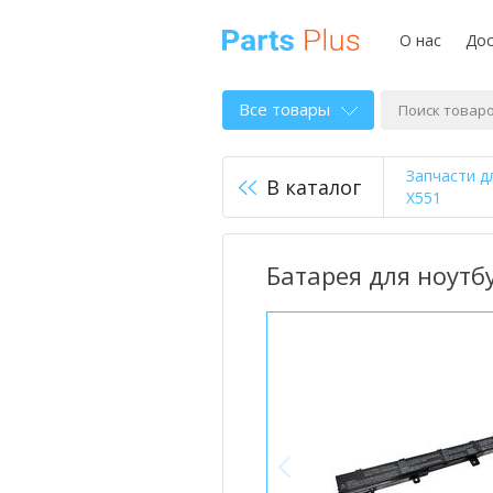
О нас
Дос
Все товары
Запчасти д
В каталог
X551
Батарея для ноутбу
<