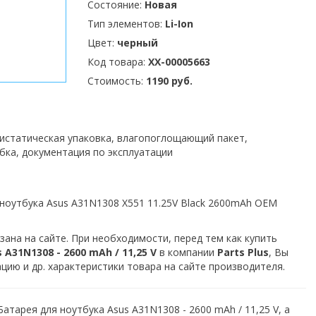
Состояние:
Новая
Тип элементов:
Li-Ion
Цвет:
черный
Код товара:
XX-00005663
Стоимость:
1190 руб.
тистатическая упаковка, влагопоглощающий пакет,
бка, документация по эксплуатации
ноутбука Asus A31N1308 X551 11.25V Black 2600mAh OEM
зана на сайте. При необходимости, перед тем как купить
A31N1308 - 2600 mAh / 11,25 V
в компании
Parts Plus
, Вы
ию и др. характеристики товара на сайте производителя.
атарея для ноутбука Asus A31N1308 - 2600 mAh / 11,25 V, а