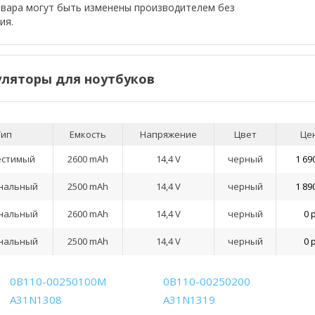
овара могут быть изменены производителем без
ия.
ляторы для ноутбуков
Тип
Емкость
Напряжение
Цвет
Це
естимый
2600 mAh
14,4 V
черный
1 69
нальный
2500 mAh
14,4 V
черный
1 89
нальный
2600 mAh
14,4 V
черный
0 
нальный
2500 mAh
14,4 V
черный
0 
0B110-00250100M
0B110-00250200
A31N1308
A31N1319