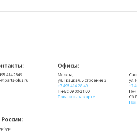
онтакты:
Офисы:
495 414 2849
Москва,
Сан
o@parts-plus.ru
ул. Ткацкая, 5 строение 3
ул. 
+7 495 414-28-49
+7 4
Пн-Вс 09:00-21:00
Пн-П
Показать на карте
Сб-В
Пок
 России:
ербург