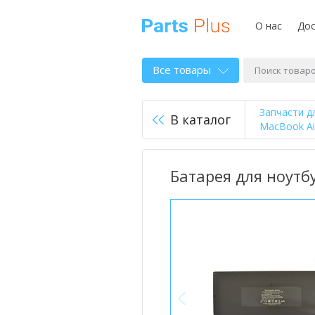
О нас
Дос
Все товары
Запчасти д
В каталог
MacBook Air
Батарея для ноутбу
<