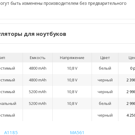
могут быть изменены производителем без предварительного
ляторы для ноутбуков
Тип
Емкость
Напряжение
Цвет
Це
естимый
4800 mAh
10,8 V
белый
0 
естимый
4800 mAh
10,8 V
черный
2 39
естимый
5200 mAh
10,8 V
черный
2 99
нальный
5200 mAh
10,8 V
белый
2 99
естимый
черный
4 25
A1185
MA561