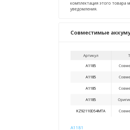
комплектация этого товара 
уведомления.
Совместимые аккуму
Артикул
A1185
Совм
A1185
Совм
A1185
Совм
A1185
Ориги
KZ92110D54MTA
Совм
A1181