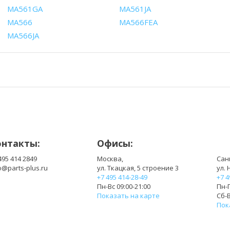
MA561GA
MA561JA
MA566
MA566FEA
MA566JA
онтакты:
Офисы:
495 414 2849
Москва,
Сан
o@parts-plus.ru
ул. Ткацкая, 5 строение 3
ул. 
+7 495 414-28-49
+7 4
Пн-Вс 09:00-21:00
Пн-П
Показать на карте
Сб-В
Пок