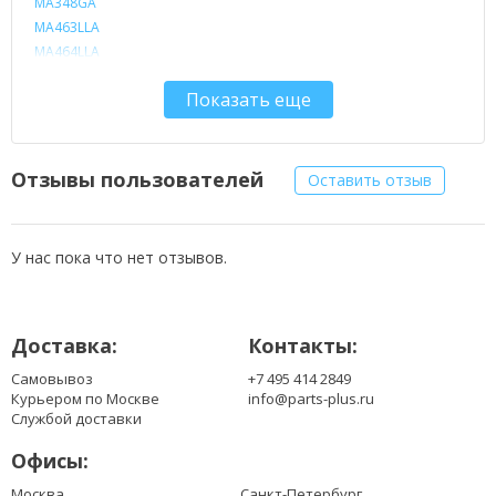
MA348GA
MA463LLA
MA464LLA
MA466LLA
Показать еще
MA600LLA
MA601LL
MA680LLA
MA681LLA
Отзывы пользователей
Оставить отзыв
У нас пока что нет отзывов.
Доставка:
Контакты:
Самовывоз
+7 495 414 2849
Курьером по Москве
info@parts-plus.ru
Службой доставки
Офисы:
Москва,
Санкт-Петербург,