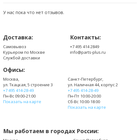
UM08A74
UM08A75
У нас пока что нет отзывов.
UM08B31
UM08B32
UM08B51
Доставка:
Контакты:
UM08B52
UM08B71
Самовывоз
+7 495 414 2849
UM08B72
Курьером по Москве
info@parts-plus.ru
UM08B73
Службой доставки
UM08B74
Офисы:
UM08B75
UMO8A31
Москва,
Санкт-Петербург,
ул. Ткацкая, 5 строение 3
ул. Наличная 44, корпус 2
+7 495 414-28-49
+7 495 414-28-49
Пн-Вс 09:00-21:00
Пн-Пт 10:00-20:00
Показать на карте
Сб-Вс 10:00-18:00
Показать на карте
Мы работаем в городах России: