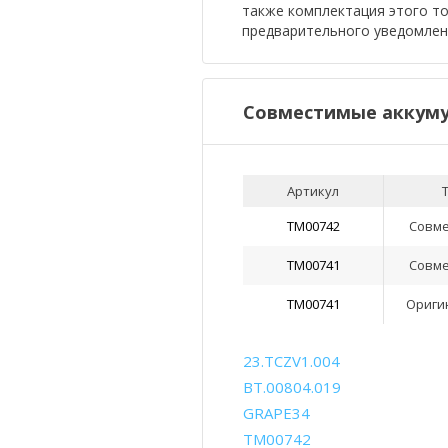
также комплектация этого т
предварительного уведомлен
Совместимые аккуму
Артикул
TM00742
Совм
TM00741
Совм
TM00741
Ориги
23.TCZV1.004
BT.00804.019
GRAPE34
TM00742