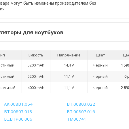
овара могут быть изменены производителем без
ия.
ляторы для ноутбуков
Тип
Емкость
Напряжение
Цвет
Це
естимый
5200 mAh
14,4 V
черный
1 59
естимый
5200 mAh
11,1 V
черный
0 
нальный
4000 mAh
11,1 V
черный
2 89
AK.008BT.054
BT.00803.022
BT.00807.013
BT.00807.016
LC.BTP00.006
TM00741