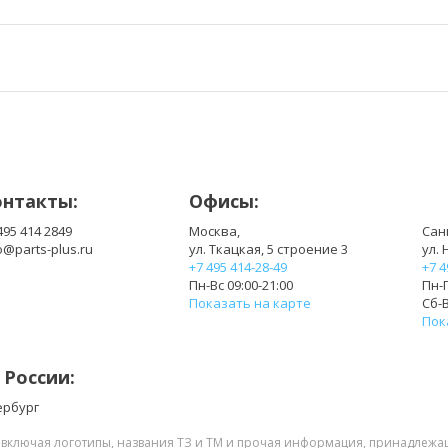
онтакты:
Офисы:
495 414 2849
Москва,
Сан
o@parts-plus.ru
ул. Ткацкая, 5 строение 3
ул. 
+7 495 414-28-49
+7 4
Пн-Вс 09:00-21:00
Пн-П
Показать на карте
Сб-В
Пок
 России:
ербург
, включая логотипы, названия ТЗ и ТМ и прочая информация, принадлежа