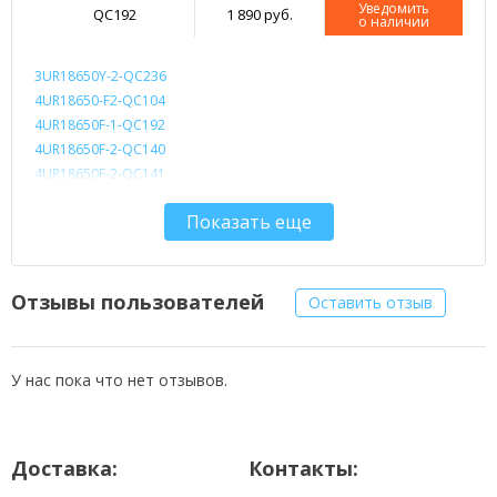
Уведомить
QC192
1 890 руб.
о наличии
3UR18650Y-2-QC236
4UR18650-F2-QC104
4UR18650F-1-QC192
4UR18650F-2-QC140
4UR18650F-2-QC141
4UR18650F-2-QC218
Показать еще
916-2990
916-3020
916-3030
916C2990
Отзывы пользователей
Оставить отзыв
916C3020
916C4820F
186508APTA
У нас пока что нет отзывов.
A23
BT.00403.004
BT.00404.004
Доставка:
Контакты:
BT.00407.001
BT.00407.007