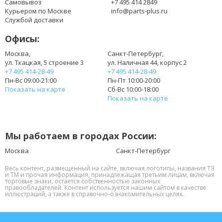
Самовывоз
+7 495 414 2849
BT.00803.014
Курьером по Москве
info@parts-plus.ru
BT.00803.017
Службой доставки
BT.00805.007
Офисы:
BT.T5003.0001
BT.T5003.001
Москва,
Санкт-Петербург,
ул. Ткацкая, 5 строение 3
ул. Наличная 44, корпус 2
BT.T5003.002
+7 495 414-28-49
+7 495 414-28-49
BT.T5005.0001
Пн-Вс 09:00-21:00
Пн-Пт 10:00-20:00
BT.T5005.0002
Показать на карте
Сб-Вс 10:00-18:00
BT.T5005.001
Показать на карте
BT.T5005.002
BT.T5007.0001
BT.T5007.001
Мы работаем в городах России:
BT.T5007.002
BTP-03003
Москва
Санкт-Петербург
BTP-BCA1
Весь контент, размещенный на сайте, включая логотипы, названия ТЗ
CGR-B/6F9
и ТМ и прочая информация, принадлежащая третьим лицам, включая
торговые знаки, остается собственностью законных
CGR-B6F9
правообладателей. Контент используется нашим сайтом в качестве
CGR-B423AE
иллюстраций, а также в справочно-ознакомительных целях.
CGR-B|423AE
L18650-8APT