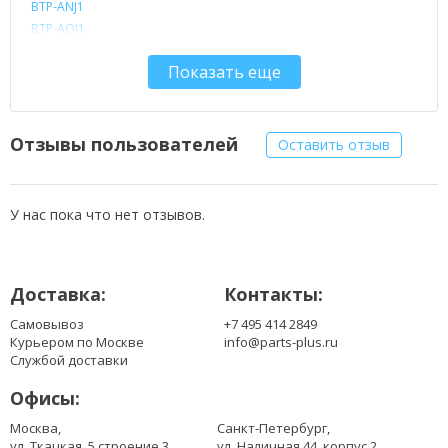
BTP-ANJ1
BTP-AOJ1
BTP-APJ1
Показать еще
BTP-AQJ1
BTP-ARJ1
BTP-AS3620
BTP-ASJ1
Отзывы пользователей
Оставить отзыв
BTP-B2J1
BTP-BQJ1
GARDA31
У нас пока что нет отзывов.
GARDA32
LC.BTP01.010
LC.BTP01.011
Доставка:
Контакты:
MS2180
TM07B41
Самовывоз
+7 495 414 2849
Курьером по Москве
info@parts-plus.ru
Службой доставки
Офисы:
Москва,
Санкт-Петербург,
ул. Ткацкая, 5 строение 3
ул. Наличная 44, корпус 2