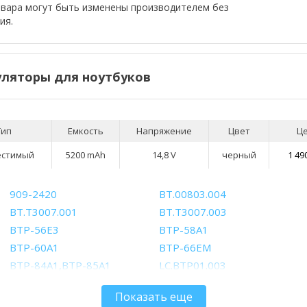
овара могут быть изменены производителем без
ия.
ляторы для ноутбуков
Тип
Емкость
Напряжение
Цвет
Ц
естимый
5200 mAh
14,8 V
черный
1 49
909-2420
BT.00803.004
BT.T3007.001
BT.T3007.003
BTP-56E3
BTP-58A1
BTP-60A1
BTP-66EM
BTP-84A1,BTP-85A1
LC.BTP01.003
Показать еще