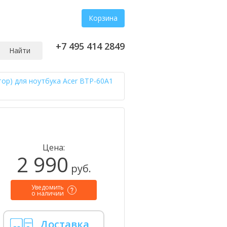
Корзина
+7 495 414 2849
Найти
тор) для ноутбука Acer BTP-60A1
Цена:
2 990
руб.
Уведомить
о наличии
Доставка