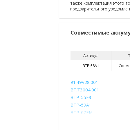
также комплектация этого т
предварительного уведомлен
Совместимые аккуму
Артикул
BTP-58A1
Совм
91.49V28.001
BT.T3004.001
BTP-55E3
BTP-59A1
BTP-67EM
LC.BTP03.002