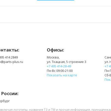
онтакты:
Офисы:
495 414 2849
Москва,
Сан
o@parts-plus.ru
ул. Ткацкая, 5 строение 3
ул. 
+7 495 414-28-49
+7 4
Пн-Вс 09:00-21:00
Пн-П
Показать на карте
Сб-В
Пок
 России:
ербург
, включая логотипы, названия ТЗ и ТМ и прочая информация, принадлежа