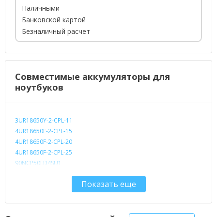
Наличными
Банковской картой
Безналичный расчет
Совместимые аккумуляторы для
ноутбуков
3UR18650Y-2-CPL-11
4UR18650F-2-CPL-15
4UR18650F-2-CPL-20
4UR18650F-2-CPL-25
90NCP50LD4SU1
90NCP51LD4SU2
Показать еще
306035LCBK
A5525024
BATBL50L4
BATBL50L6