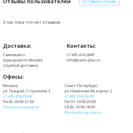
Отзывы пользователей
Оставить отзыв
BATBL50L8
BATBL50L8H
BATBL50L8L
У нас пока что нет отзывов.
BATCL50L4
BATCL50L6
BT.00404.001
Доставка:
Контакты:
BT.00404.008
BT.00604.008
Самовывоз
+7 495 414 2849
BT.00605.004
Курьером по Москве
info@parts-plus.ru
BT.00607.004
Службой доставки
BT.00803.005
Офисы:
BT.00804.012
BT.T00803.005
Москва,
Санкт-Петербург,
ул. Ткацкая, 5 строение 3
ул. Наличная 44, корпус 2
BT.T00804.005
+7 495 414-28-49
+7 495 414-28-49
BT.T3506.002
Пн-Вс 09:00-21:00
Пн-Пт 10:00-20:00
LC.BTP01.017
Показать на карте
Сб-Вс 10:00-18:00
LC.BTP04.001
Показать на карте
MCL50
MCL51