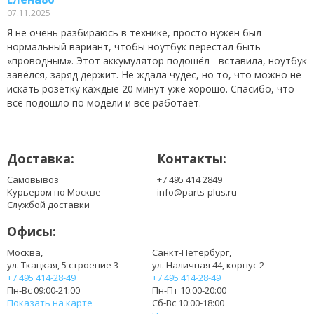
BT.00403.021
07.11.2025
BT.00405.013
Я не очень разбираюсь в технике, просто нужен был
BT.0060G.001
нормальный вариант, чтобы ноутбук перестал быть
BT.00603.111
«проводным». Этот аккумулятор подошёл - вставила, ноутбук
BT.00603.117
завёлся, заряд держит. Не ждала чудес, но то, что можно не
BT.00603.124
искать розетку каждые 20 минут уже хорошо. Спасибо, что
BT.00603.129
всё подошло по модели и всё работает.
BT.00604.049
BT.00605.062
BT.00605.065
Доставка:
Контакты:
BT.00605.072
BT.00606.008
Самовывоз
+7 495 414 2849
BT.00607.125
Курьером по Москве
info@parts-plus.ru
Службой доставки
BT.00607.126
BT.00607.127
Офисы:
BT.00607.130
CL1741B.806
Москва,
Санкт-Петербург,
ул. Ткацкая, 5 строение 3
ул. Наличная 44, корпус 2
LC.BTP0A.015
+7 495 414-28-49
+7 495 414-28-49
LC.BTP00.123
Пн-Вс 09:00-21:00
Пн-Пт 10:00-20:00
Показать на карте
Сб-Вс 10:00-18:00