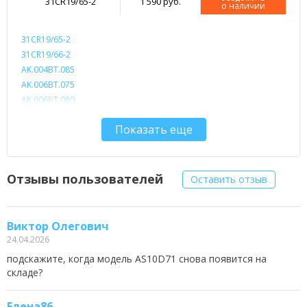
31CR19/65-2
1 590 руб.
о наличии
31CR19/65-2
31CR19/66-2
AK.004BT.085
AK.006BT.075
AK.006BT.080
AS10D3E
Показать еще
AS10D5E
AS10D7E
AS10D31
AS10D41
Отзывы пользователей
Оставить отзыв
AS10D51
AS10D56
AS10D61
Виктор Олегович
AS10D71
24.04.2026
AS10D73
подскажите, когда модель AS10D71 снова появится на
AS10D75
складе?
AS10D81
AS10G3E
Елена86