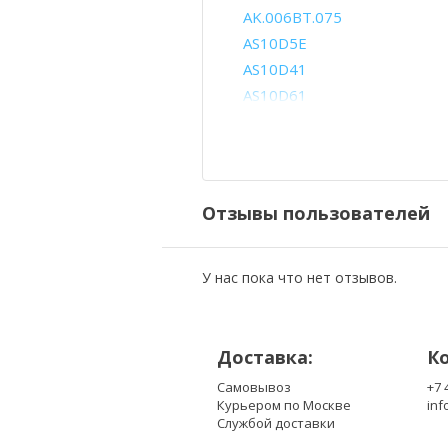
AK.006BT.075
AS10D5E
AS10D41
AS10D61
AS10D75
BT.00403.021
BT.00603.111
BT.00603.129
Отзывы пользователей
BT.00605.065
BT.00607.125
BT.00607.130
У нас пока что нет отзывов.
LC.BTP00.123
Доставка:
К
Самовывоз
+7 
Курьером по Москве
inf
Службой доставки