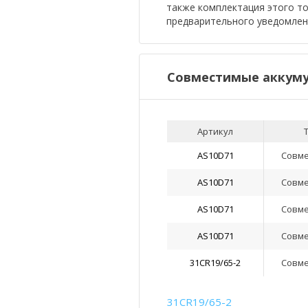
также комплектация этого т
предварительного уведомлен
Совместимые аккуму
Артикул
AS10D71
Совм
AS10D71
Совм
AS10D71
Совм
AS10D71
Совм
31CR19/65-2
Совм
31CR19/65-2