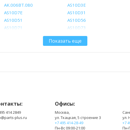
AK.006BT.080
AS10D3E
AS10D7E
AS10D31
AS10D51
AS10D56
AS10D71
AS10D73
AS10D81
AS10G3E
Показать еще
BT.00405.013
BT.0060G.001
BT.00603.117
BT.00603.124
BT.00604.049
BT.00605.062
BT.00605.072
BT.00606.008
BT.00607.126
BT.00607.127
CL1741B.806
LC.BTP0A.015
онтакты:
Офисы:
495 414 2849
Москва,
Сан
o@parts-plus.ru
ул. Ткацкая, 5 строение 3
ул. 
+7 495 414-28-49
+7 4
Пн-Вс 09:00-21:00
Пн-П