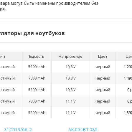
овара могут быть изменены производителем без
ия.
ляторы для ноутбуков
Тип
Емкость
Напряжение
Цвет
Це
естимый
5200 mAh
10,8 V
черный
1 29
естимый
7800 mAh
10,8 V
черный
1 49
естимый
5200 mAh
10,8 V
черный
0 
естимый
7800 mAh
11,1 V
черный
0 
естимый
5200 mAh
11,1 V
черный
1 59
31CR19/66-2
AK.004BT.085