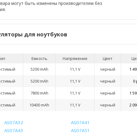
овара могут быть изменены производителем без
ия.
ляторы для ноутбуков
Тип
Емкость
Напряжение
Цвет
Це
естимый
5200 mAh
11,1 V
черный
1 49
естимый
5200 mAh
11,1 V
черный
0 
естимый
7800 mAh
11,1 V
черный
1 59
естимый
10400 mAh
11,1 V
черный
2 09
AS07A32
AS07A41
AS07A43
AS07A51