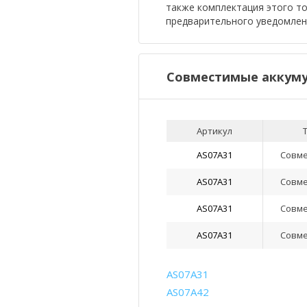
также комплектация этого т
предварительного уведомлен
Совместимые аккуму
Артикул
AS07A31
Совм
AS07A31
Совм
AS07A31
Совм
AS07A31
Совм
AS07A31
AS07A42