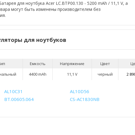
атарея для ноутбука Acer LC.BTP00.130 - 5200 mAh / 11,1 V, а
овара могут быть изменены производителем без
ия.
ляторы для ноутбуков
Тип
Емкость
Напряжение
Цвет
Ц
нальный
4400 mAh
11,1 V
черный
2 89
AL10C31
AL10D56
BT.00605.064
CS-AC1830NB