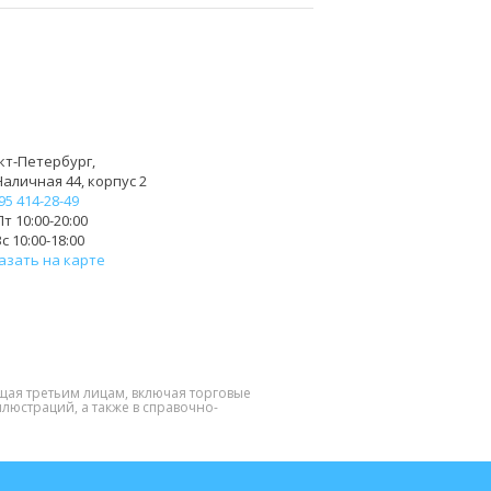
кт-Петербург,
Наличная 44, корпус 2
95 414-28-49
т 10:00-20:00
с 10:00-18:00
азать на карте
щая третьим лицам, включая торговые
люстраций, а также в справочно-