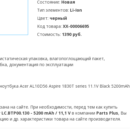
Состояние:
Новая
Тип элементов:
Li-Ion
Цвет:
черный
Код товара:
XX-00006695
Стоимость:
1390 руб.
тистатическая упаковка, влагопоглощающий пакет,
бка, документация по эксплуатации
оутбука Acer AL10D56 Aspire 1830T series 11.1V Black 5200mAh
зана на сайте. При необходимости, перед тем как купить
C.BTP00.130 - 5200 mAh / 11,1 V
в компании
Parts Plus
, Вы
ию и др. характеристики товара на сайте производителя.