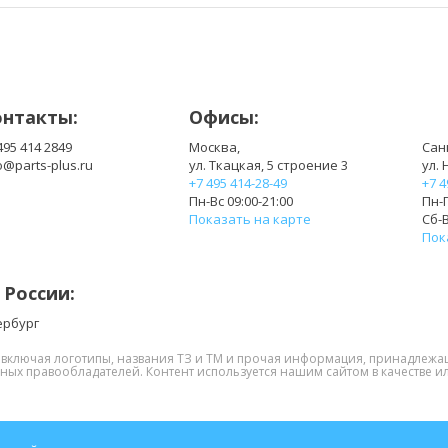
онтакты:
Офисы:
495 414 2849
Москва,
Сан
o@parts-plus.ru
ул. Ткацкая, 5 строение 3
ул. 
+7 495 414-28-49
+7 4
Пн-Вс 09:00-21:00
Пн-П
Показать на карте
Сб-В
Пок
 России:
ербург
, включая логотипы, названия ТЗ и ТМ и прочая информация, принадлежа
нных правообладателей. Контент используется нашим сайтом в качестве ил