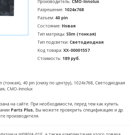
Производитель:
CMO-Innolux
Разрешение:
1024x768
Разъем:
40 pin
Состояние:
Новая
Тип матрицы:
Slim (тонкая)
Тип подсветки:
Светодиодная
Код товара:
XX-00001557
Стоимость:
189 руб.
 (тонкая), 40 pin (снизу по центру), 1024x768, Светодиодная
вая, CMO-Innolux
зана на сайте. При необходимости, перед тем как купить
пании
Parts Plus
, Вы можете проверить спецификацию и др.
йте производителя.
Матрица HJ080IA-01E, а также комплектация этого товара