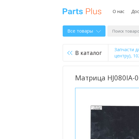
О нас
Дос
Все товары
Запчасти д
В каталог
центру), 10
Матрица HJ080IA-0