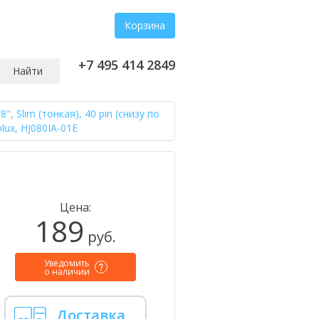
Корзина
+7 495 414 2849
Найти
, Slim (тонкая), 40 pin (снизу по
lux, HJ080IA-01E
Цена:
189
руб.
Уведомить
о наличии
Доставка