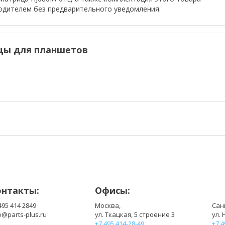
одителем без предварительного уведомления.
цы для планшетов
онтакты:
Офисы:
495 414 2849
Москва,
Сан
o@parts-plus.ru
ул. Ткацкая, 5 строение 3
ул. 
+7 495 414-28-49
+7 4